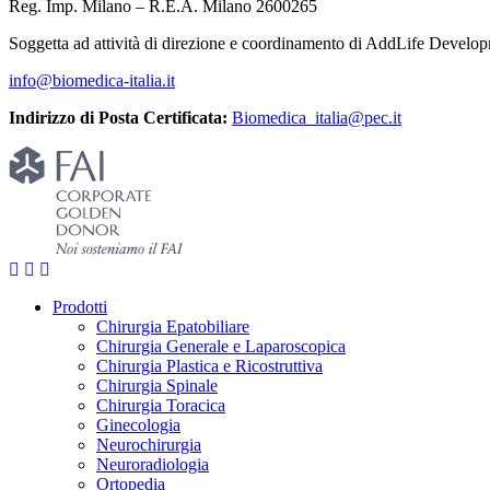
Reg. Imp. Milano – R.E.A. Milano 2600265
Soggetta ad attività di direzione e coordinamento di AddLife Devel
info@biomedica-italia.it
Indirizzo di Posta Certificata:
Biomedica_italia@pec.it
Prodotti
Chirurgia Epatobiliare
Chirurgia Generale e Laparoscopica
Chirurgia Plastica e Ricostruttiva
Chirurgia Spinale
Chirurgia Toracica
Ginecologia
Neurochirurgia
Neuroradiologia
Ortopedia