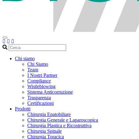
Cerca
Chi siamo
Chi Siamo
Team
I Nostri Partner
Compliance
Wistleblowing
Sistema Anticorruzione
Trasparenza
Certificazioni
Prodotti
Chirurgia Epatobiliare
Chirurgia Generale e Laparoscopica
Chirurgia Plastica e Ricostruttiva
Chirurgia Spinale
Chirurgia Toracica