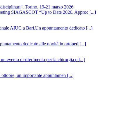
sciplinari”, Torino, 19-21 marzo 2026
 Meeting SIAGASCOT “Up to Date 2026. Approc [...]
ionale AIUC a Bari.Un appuntamento dedicato [...]
ntamento dedicato alle novità in ortoped [...]
 evento di riferimento per la chirurgia p [...]
 ottobre, un importante appuntamen [...]