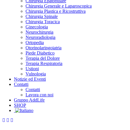
Chirurgia Epatobiliare
Chirurgia Generale e Laparoscopica
Chirurgia Plastica e Ricostruttiva
Chirurgia Spinale
Chirurgia Toracica
Ginecologia
Neurochirurgia
Neuroradiologia
Ortopedia
Otorinolaringoiatria
Piede Diabetico
Terapia del Dolore
Terapia Respiratoria
Ustioni
Vulnologia
Notizie ed Eventi
Contatti
Contatti
Lavora con noi
Gruppo AddLife
SHOP