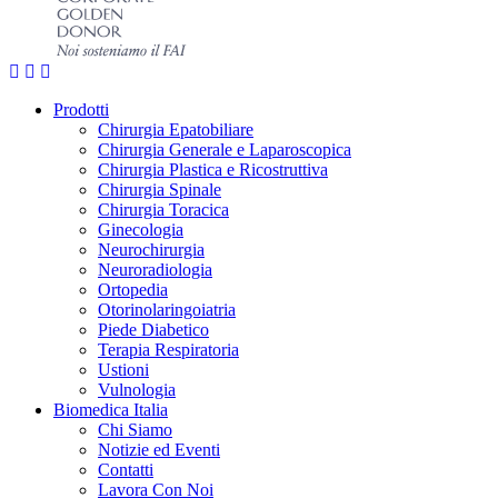
Prodotti
Chirurgia Epatobiliare
Chirurgia Generale e Laparoscopica
Chirurgia Plastica e Ricostruttiva
Chirurgia Spinale
Chirurgia Toracica
Ginecologia
Neurochirurgia
Neuroradiologia
Ortopedia
Otorinolaringoiatria
Piede Diabetico
Terapia Respiratoria
Ustioni
Vulnologia
Biomedica Italia
Chi Siamo
Notizie ed Eventi
Contatti
Lavora Con Noi