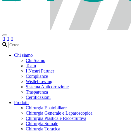
Cerca
Chi siamo
Chi Siamo
Team
I Nostri Partner
Compliance
Wistleblowing
Sistema Anticorruzione
Trasparenza
Certificazioni
Prodotti
Chirurgia Epatobiliare
Chirurgia Generale e Laparoscopica
Chirurgia Plastica e Ricostruttiva
Chirurgia Spinale
Chirurgia Toracica