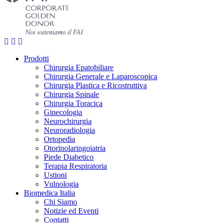
Prodotti
Chirurgia Epatobiliare
Chirurgia Generale e Laparoscopica
Chirurgia Plastica e Ricostruttiva
Chirurgia Spinale
Chirurgia Toracica
Ginecologia
Neurochirurgia
Neuroradiologia
Ortopedia
Otorinolaringoiatria
Piede Diabetico
Terapia Respiratoria
Ustioni
Vulnologia
Biomedica Italia
Chi Siamo
Notizie ed Eventi
Contatti