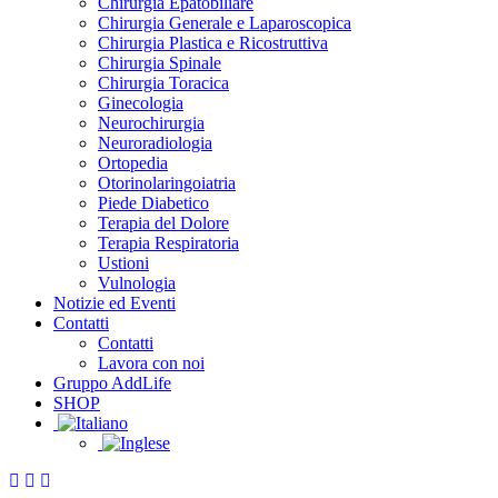
Chirurgia Epatobiliare
Chirurgia Generale e Laparoscopica
Chirurgia Plastica e Ricostruttiva
Chirurgia Spinale
Chirurgia Toracica
Ginecologia
Neurochirurgia
Neuroradiologia
Ortopedia
Otorinolaringoiatria
Piede Diabetico
Terapia del Dolore
Terapia Respiratoria
Ustioni
Vulnologia
Notizie ed Eventi
Contatti
Contatti
Lavora con noi
Gruppo AddLife
SHOP