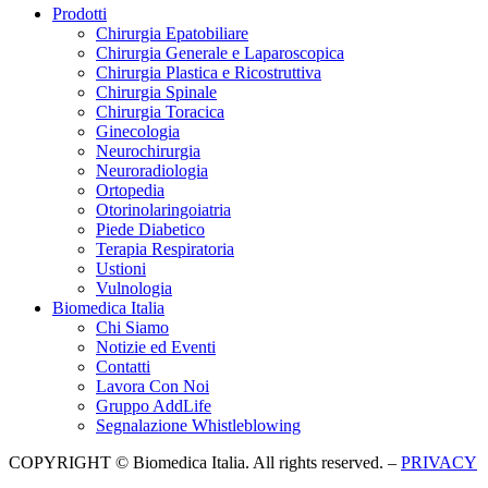
Prodotti
Chirurgia Epatobiliare
Chirurgia Generale e Laparoscopica
Chirurgia Plastica e Ricostruttiva
Chirurgia Spinale
Chirurgia Toracica
Ginecologia
Neurochirurgia
Neuroradiologia
Ortopedia
Otorinolaringoiatria
Piede Diabetico
Terapia Respiratoria
Ustioni
Vulnologia
Biomedica Italia
Chi Siamo
Notizie ed Eventi
Contatti
Lavora Con Noi
Gruppo AddLife
Segnalazione Whistleblowing
COPYRIGHT © Biomedica Italia. All rights reserved. –
PRIVACY