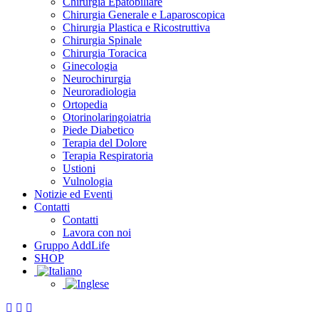
Chirurgia Epatobiliare
Chirurgia Generale e Laparoscopica
Chirurgia Plastica e Ricostruttiva
Chirurgia Spinale
Chirurgia Toracica
Ginecologia
Neurochirurgia
Neuroradiologia
Ortopedia
Otorinolaringoiatria
Piede Diabetico
Terapia del Dolore
Terapia Respiratoria
Ustioni
Vulnologia
Notizie ed Eventi
Contatti
Contatti
Lavora con noi
Gruppo AddLife
SHOP