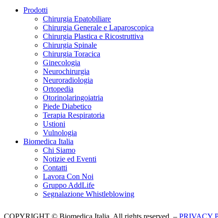
Prodotti
Chirurgia Epatobiliare
Chirurgia Generale e Laparoscopica
Chirurgia Plastica e Ricostruttiva
Chirurgia Spinale
Chirurgia Toracica
Ginecologia
Neurochirurgia
Neuroradiologia
Ortopedia
Otorinolaringoiatria
Piede Diabetico
Terapia Respiratoria
Ustioni
Vulnologia
Biomedica Italia
Chi Siamo
Notizie ed Eventi
Contatti
Lavora Con Noi
Gruppo AddLife
Segnalazione Whistleblowing
COPYRIGHT © Biomedica Italia. All rights reserved. –
PRIVACY 