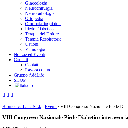
Ginecologia
Neurochirurgia
Neuroradiologia
Ortopedia
Otorinolaringoiatria
Piede Diabetico
Terapia del Dolore
Terapia Respiratoria
Ustioni
Vulnologia
Notizie ed Eventi
Contatti
Contatti
Lavora con noi
Gruppo AddLife
SHOP
Biomedica Italia S.r.l.
›
Eventi
›
VIII Congresso Nazionale Piede Dia
VIII Congresso Nazionale Piede Diabetico interasso