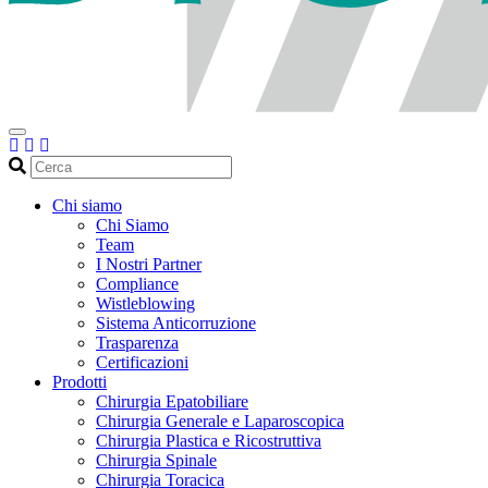
Cerca
Chi siamo
Chi Siamo
Team
I Nostri Partner
Compliance
Wistleblowing
Sistema Anticorruzione
Trasparenza
Certificazioni
Prodotti
Chirurgia Epatobiliare
Chirurgia Generale e Laparoscopica
Chirurgia Plastica e Ricostruttiva
Chirurgia Spinale
Chirurgia Toracica