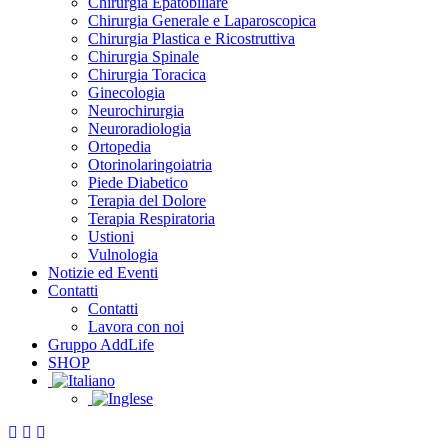
Chirurgia Epatobiliare
Chirurgia Generale e Laparoscopica
Chirurgia Plastica e Ricostruttiva
Chirurgia Spinale
Chirurgia Toracica
Ginecologia
Neurochirurgia
Neuroradiologia
Ortopedia
Otorinolaringoiatria
Piede Diabetico
Terapia del Dolore
Terapia Respiratoria
Ustioni
Vulnologia
Notizie ed Eventi
Contatti
Contatti
Lavora con noi
Gruppo AddLife
SHOP