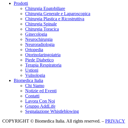
Prodotti
Chirurgia Epatobiliare
Chirurgia Generale e Laparoscopica
Chirurgia Plastica e Ricostruttiva
Chirurgia Spinale
Chirurgia Toracica
Ginecologia
Neurochirurgia
Neuroradiologia
Ortopedia
Otorinolaringoiatria
Piede Diabetico
Terapia Respiratoria
Ustioni
Vulnologia
Biomedica Italia
Chi Siamo
Notizie ed Eventi
Contatti
Lavora Con Noi
Gruppo AddLife
Segnalazione Whistleblowing
COPYRIGHT © Biomedica Italia. All rights reserved. –
PRIVACY