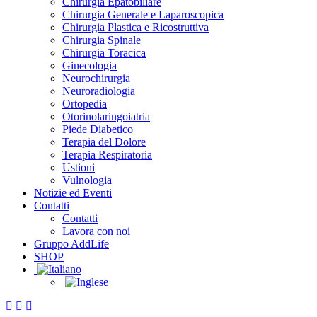
Chirurgia Epatobiliare
Chirurgia Generale e Laparoscopica
Chirurgia Plastica e Ricostruttiva
Chirurgia Spinale
Chirurgia Toracica
Ginecologia
Neurochirurgia
Neuroradiologia
Ortopedia
Otorinolaringoiatria
Piede Diabetico
Terapia del Dolore
Terapia Respiratoria
Ustioni
Vulnologia
Notizie ed Eventi
Contatti
Contatti
Lavora con noi
Gruppo AddLife
SHOP