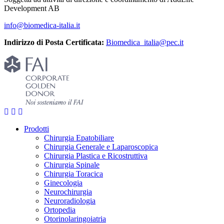
Development AB
info@biomedica-italia.it
Indirizzo di Posta Certificata:
Biomedica_italia@pec.it
Prodotti
Chirurgia Epatobiliare
Chirurgia Generale e Laparoscopica
Chirurgia Plastica e Ricostruttiva
Chirurgia Spinale
Chirurgia Toracica
Ginecologia
Neurochirurgia
Neuroradiologia
Ortopedia
Otorinolaringoiatria