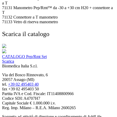
a T
71131 Manometro Pep/Rmt™ da -30 a +30 cm H20 + connettore a
T
71132 Connettore a T manometro
71133 Vetro di riserva manometro
Scarica il catalogo
CATALOGO Pep/Rmt Set
Scarica
Biomedica Italia S.r.l.
Via del Bosco Rinnovato, 6
20057 Assago (MI)
tel.
+39 02 495403 40
fax +39 02 495403 50
Partita IVA e Cod. Fiscale: IT11408800966
Codice SDI: A4707H7
Capitale Sociale € 1.000.000 i.v.
Reg. Imp. Milano – R.E.A. Milano 2600265
Soggetta ad attività di direzione e coordinamento di AddLife