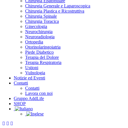
Chirurgia Epatobiliare
Chirurgia Generale e Laparoscopica
Chirurgia Plastica e Ricostruttiva
Chirurgia Spinale
Chirurgia Toracica
Ginecologia
Neurochirurgia
Neuroradiologia
Ortopedia
Otorinolaringoiatria
Piede Diabetico
Terapia del Dolore
Terapia Respiratoria
Ustioni
Vulnologia
Notizie ed Eventi
Contatti
Contatti
Lavora con noi
Gruppo AddLife
SHOP