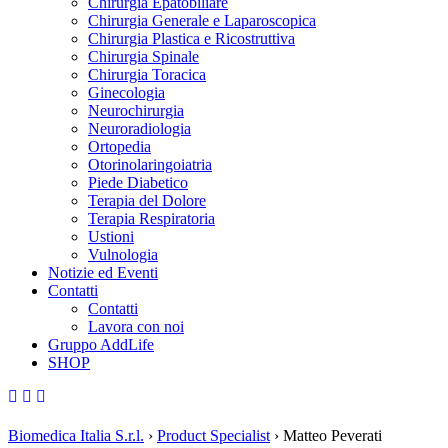
Chirurgia Epatobiliare
Chirurgia Generale e Laparoscopica
Chirurgia Plastica e Ricostruttiva
Chirurgia Spinale
Chirurgia Toracica
Ginecologia
Neurochirurgia
Neuroradiologia
Ortopedia
Otorinolaringoiatria
Piede Diabetico
Terapia del Dolore
Terapia Respiratoria
Ustioni
Vulnologia
Notizie ed Eventi
Contatti
Contatti
Lavora con noi
Gruppo AddLife
SHOP
Biomedica Italia S.r.l.
›
Product Specialist
›
Matteo Peverati