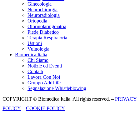
Ginecologia
Neurochirurgia
Neuroradiologia
Ortopedia
Otorinolaringoiatria
Piede Diabetico
Terapia Respiratoria
Ustioni
Vulnologia
Biomedica Italia
Chi Siamo
Notizie ed Eventi
Contatti
Lavora Con Noi
Gruppo AddLife
Segnalazione Whistleblowing
COPYRIGHT © Biomedica Italia. All rights reserved. –
PRIVACY
POLICY
–
COOKIE POLICY
–