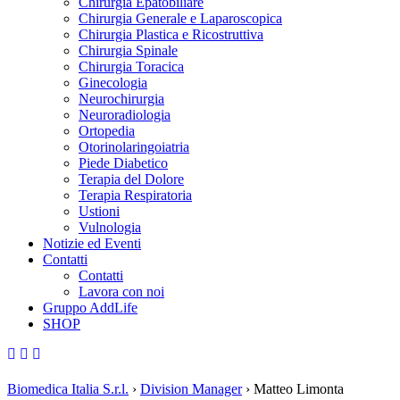
Chirurgia Epatobiliare
Chirurgia Generale e Laparoscopica
Chirurgia Plastica e Ricostruttiva
Chirurgia Spinale
Chirurgia Toracica
Ginecologia
Neurochirurgia
Neuroradiologia
Ortopedia
Otorinolaringoiatria
Piede Diabetico
Terapia del Dolore
Terapia Respiratoria
Ustioni
Vulnologia
Notizie ed Eventi
Contatti
Contatti
Lavora con noi
Gruppo AddLife
SHOP
Biomedica Italia S.r.l.
›
Division Manager
›
Matteo Limonta