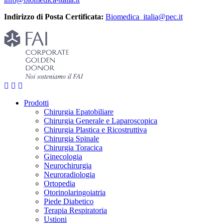
Indirizzo di Posta Certificata:
Biomedica_italia@pec.it
Prodotti
Chirurgia Epatobiliare
Chirurgia Generale e Laparoscopica
Chirurgia Plastica e Ricostruttiva
Chirurgia Spinale
Chirurgia Toracica
Ginecologia
Neurochirurgia
Neuroradiologia
Ortopedia
Otorinolaringoiatria
Piede Diabetico
Terapia Respiratoria
Ustioni