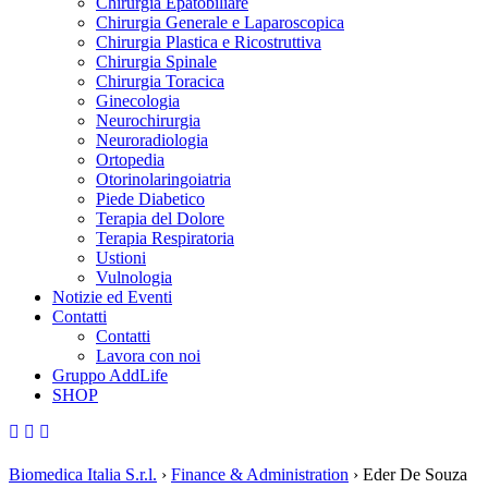
Chirurgia Epatobiliare
Chirurgia Generale e Laparoscopica
Chirurgia Plastica e Ricostruttiva
Chirurgia Spinale
Chirurgia Toracica
Ginecologia
Neurochirurgia
Neuroradiologia
Ortopedia
Otorinolaringoiatria
Piede Diabetico
Terapia del Dolore
Terapia Respiratoria
Ustioni
Vulnologia
Notizie ed Eventi
Contatti
Contatti
Lavora con noi
Gruppo AddLife
SHOP
Biomedica Italia S.r.l.
›
Finance & Administration
›
Eder De Souza