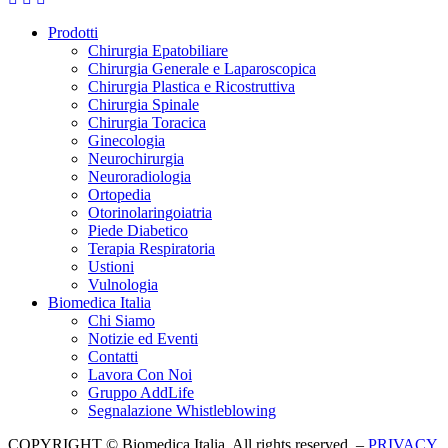
Prodotti
Chirurgia Epatobiliare
Chirurgia Generale e Laparoscopica
Chirurgia Plastica e Ricostruttiva
Chirurgia Spinale
Chirurgia Toracica
Ginecologia
Neurochirurgia
Neuroradiologia
Ortopedia
Otorinolaringoiatria
Piede Diabetico
Terapia Respiratoria
Ustioni
Vulnologia
Biomedica Italia
Chi Siamo
Notizie ed Eventi
Contatti
Lavora Con Noi
Gruppo AddLife
Segnalazione Whistleblowing
COPYRIGHT © Biomedica Italia. All rights reserved. –
PRIVACY