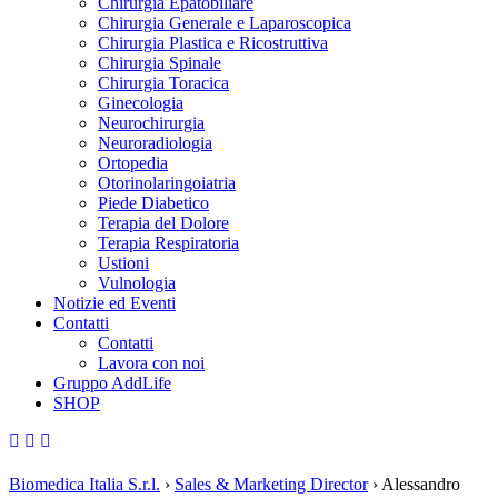
Chirurgia Epatobiliare
Chirurgia Generale e Laparoscopica
Chirurgia Plastica e Ricostruttiva
Chirurgia Spinale
Chirurgia Toracica
Ginecologia
Neurochirurgia
Neuroradiologia
Ortopedia
Otorinolaringoiatria
Piede Diabetico
Terapia del Dolore
Terapia Respiratoria
Ustioni
Vulnologia
Notizie ed Eventi
Contatti
Contatti
Lavora con noi
Gruppo AddLife
SHOP
Biomedica Italia S.r.l.
›
Sales & Marketing Director
›
Alessandro