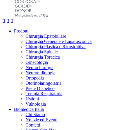
Prodotti
Chirurgia Epatobiliare
Chirurgia Generale e Laparoscopica
Chirurgia Plastica e Ricostruttiva
Chirurgia Spinale
Chirurgia Toracica
Ginecologia
Neurochirurgia
Neuroradiologia
Ortopedia
Otorinolaringoiatria
Piede Diabetico
Terapia Respiratoria
Ustioni
Vulnologia
Biomedica Italia
Chi Siamo
Notizie ed Eventi
Contatti