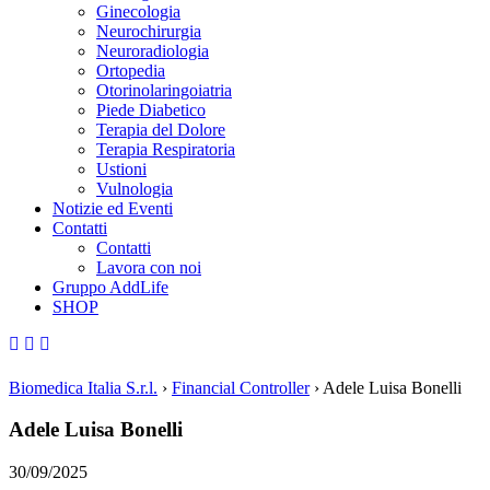
Ginecologia
Neurochirurgia
Neuroradiologia
Ortopedia
Otorinolaringoiatria
Piede Diabetico
Terapia del Dolore
Terapia Respiratoria
Ustioni
Vulnologia
Notizie ed Eventi
Contatti
Contatti
Lavora con noi
Gruppo AddLife
SHOP
Biomedica Italia S.r.l.
›
Financial Controller
›
Adele Luisa Bonelli
Adele Luisa Bonelli
30/09/2025