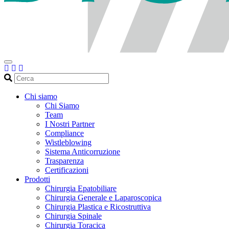
Cerca
Chi siamo
Chi Siamo
Team
I Nostri Partner
Compliance
Wistleblowing
Sistema Anticorruzione
Trasparenza
Certificazioni
Prodotti
Chirurgia Epatobiliare
Chirurgia Generale e Laparoscopica
Chirurgia Plastica e Ricostruttiva
Chirurgia Spinale
Chirurgia Toracica