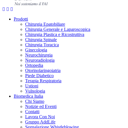
Prodotti
Chirurgia Epatobiliare
Chirurgia Generale e Laparoscopica
Chirurgia Plastica e Ricostruttiva
Chirurgia Spinale
Chirurgia Toracica
Ginecologia
Neurochirurgia
Neuroradiologia
Ortopedia
Otorinolaringoiatria
Piede Diabetico
Terapia Respiratoria
Ustioni
Vulnologia
Biomedica Italia
Chi Siamo
Notizie ed Eventi
Contatti
Lavora Con Noi
Gruppo AddLife
Segnalazione Whistleblowing