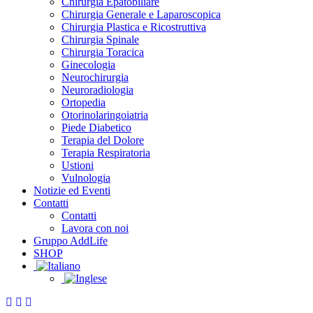
Chirurgia Epatobiliare
Chirurgia Generale e Laparoscopica
Chirurgia Plastica e Ricostruttiva
Chirurgia Spinale
Chirurgia Toracica
Ginecologia
Neurochirurgia
Neuroradiologia
Ortopedia
Otorinolaringoiatria
Piede Diabetico
Terapia del Dolore
Terapia Respiratoria
Ustioni
Vulnologia
Notizie ed Eventi
Contatti
Contatti
Lavora con noi
Gruppo AddLife
SHOP