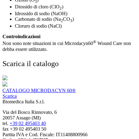
3
Diossido di cloro (ClO
)
2
Idrossido di sodio (NaOH)
Carbonato di sodio (Na
CO
)
2
3
Cloruro di sodio (NaCl)
Controindicazioni
®
Non sono note situazioni in cui Microdacyn60
Wound Care non
debba essere utilizzato.
Scarica il catalogo
CATALOGO MICRODACYN 60®
Scarica
Biomedica Italia S.r.l.
Via del Bosco Rinnovato, 6
20057 Assago (MI)
tel.
+39 02 495403 40
fax +39 02 495403 50
Partita IVA e Cod. Fiscale: IT11408800966