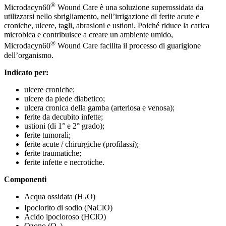
®
Microdacyn60
Wound Care è una soluzione superossidata da
utilizzarsi nello sbrigliamento, nell’irrigazione di ferite acute e
croniche, ulcere, tagli, abrasioni e ustioni. Poiché riduce la carica
microbica e contribuisce a creare un ambiente umido,
®
Microdacyn60
Wound Care facilita il processo di guarigione
dell’organismo.
Indicato per:
ulcere croniche;
ulcere da piede diabetico;
ulcera cronica della gamba (arteriosa e venosa);
ferite da decubito infette;
ustioni (di 1° e 2° grado);
ferite tumorali;
ferite acute / chirurgiche (profilassi);
ferite traumatiche;
ferite infette e necrotiche.
Componenti
Acqua ossidata (H
O)
2
Ipoclorito di sodio (NaClO)
Acido ipocloroso (HClO)
Ozono (O
)