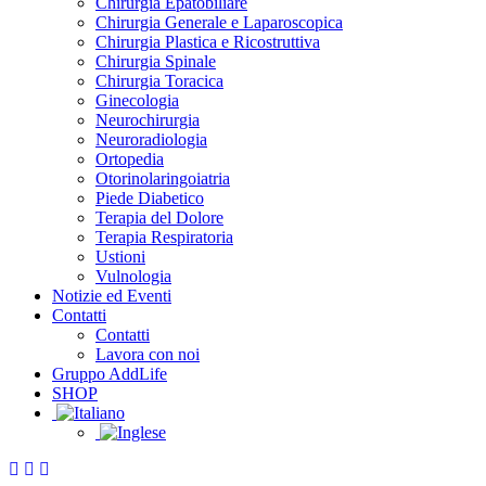
Chirurgia Epatobiliare
Chirurgia Generale e Laparoscopica
Chirurgia Plastica e Ricostruttiva
Chirurgia Spinale
Chirurgia Toracica
Ginecologia
Neurochirurgia
Neuroradiologia
Ortopedia
Otorinolaringoiatria
Piede Diabetico
Terapia del Dolore
Terapia Respiratoria
Ustioni
Vulnologia
Notizie ed Eventi
Contatti
Contatti
Lavora con noi
Gruppo AddLife
SHOP