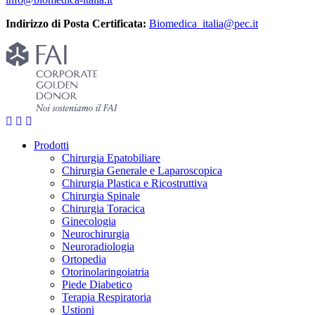
Indirizzo di Posta Certificata:
Biomedica_italia@pec.it
Prodotti
Chirurgia Epatobiliare
Chirurgia Generale e Laparoscopica
Chirurgia Plastica e Ricostruttiva
Chirurgia Spinale
Chirurgia Toracica
Ginecologia
Neurochirurgia
Neuroradiologia
Ortopedia
Otorinolaringoiatria
Piede Diabetico
Terapia Respiratoria
Ustioni