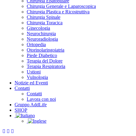
Chirurgia Epatobiliare
Chirurgia Generale e Laparoscopica
Chirurgia Plastica e Ricostruttiva
Chirurgia Spinale
Chirurgia Toracica
Ginecologia
Neurochirurgia
Neuroradiologia
Ortopedia
Otorinolaringoiatria
Piede Diabetico
Terapia del Dolore
Terapia Respiratoria
Ustioni
Vulnologia
Notizie ed Eventi
Contatti
Contatti
Lavora con noi
Gruppo AddLife
SHOP