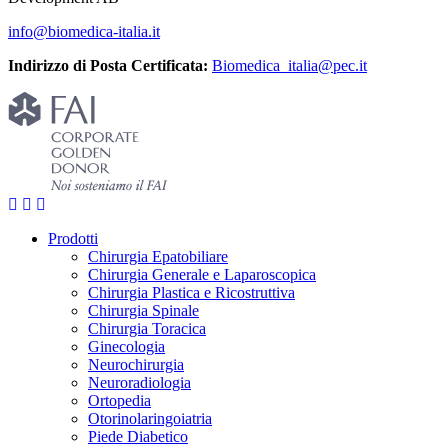
info@biomedica-italia.it
Indirizzo di Posta Certificata:
Biomedica_italia@pec.it
Prodotti
Chirurgia Epatobiliare
Chirurgia Generale e Laparoscopica
Chirurgia Plastica e Ricostruttiva
Chirurgia Spinale
Chirurgia Toracica
Ginecologia
Neurochirurgia
Neuroradiologia
Ortopedia
Otorinolaringoiatria
Piede Diabetico