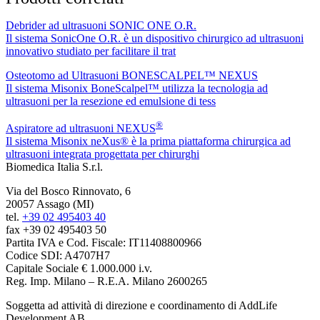
Debrider ad ultrasuoni SONIC ONE O.R.
Il sistema SonicOne O.R. è un dispositivo chirurgico ad ultrasuoni
innovativo studiato per facilitare il trat
Osteotomo ad Ultrasuoni BONESCALPEL™ NEXUS
Il sistema Misonix BoneScalpel™ utilizza la tecnologia ad
ultrasuoni per la resezione ed emulsione di tess
®
Aspiratore ad ultrasuoni NEXUS
Il sistema Misonix neXus® è la prima piattaforma chirurgica ad
ultrasuoni integrata progettata per chirurghi
Biomedica Italia S.r.l.
Via del Bosco Rinnovato, 6
20057 Assago (MI)
tel.
+39 02 495403 40
fax +39 02 495403 50
Partita IVA e Cod. Fiscale: IT11408800966
Codice SDI: A4707H7
Capitale Sociale € 1.000.000 i.v.
Reg. Imp. Milano – R.E.A. Milano 2600265
Soggetta ad attività di direzione e coordinamento di AddLife
Development AB