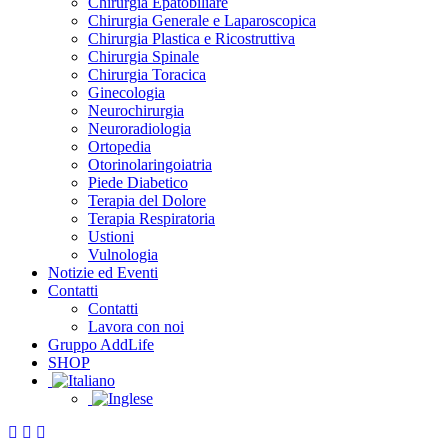
Chirurgia Epatobiliare
Chirurgia Generale e Laparoscopica
Chirurgia Plastica e Ricostruttiva
Chirurgia Spinale
Chirurgia Toracica
Ginecologia
Neurochirurgia
Neuroradiologia
Ortopedia
Otorinolaringoiatria
Piede Diabetico
Terapia del Dolore
Terapia Respiratoria
Ustioni
Vulnologia
Notizie ed Eventi
Contatti
Contatti
Lavora con noi
Gruppo AddLife
SHOP