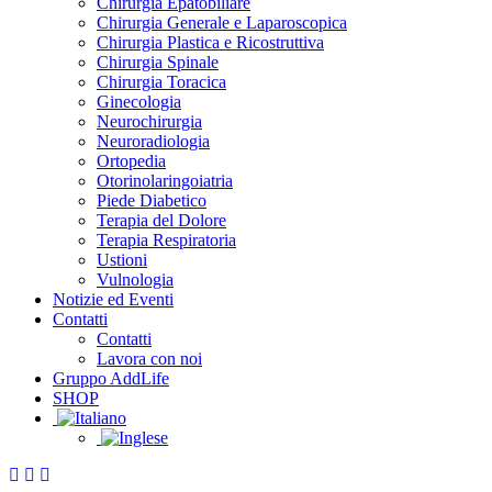
Chirurgia Epatobiliare
Chirurgia Generale e Laparoscopica
Chirurgia Plastica e Ricostruttiva
Chirurgia Spinale
Chirurgia Toracica
Ginecologia
Neurochirurgia
Neuroradiologia
Ortopedia
Otorinolaringoiatria
Piede Diabetico
Terapia del Dolore
Terapia Respiratoria
Ustioni
Vulnologia
Notizie ed Eventi
Contatti
Contatti
Lavora con noi
Gruppo AddLife
SHOP