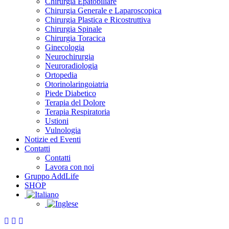
Chirurgia Epatobiliare
Chirurgia Generale e Laparoscopica
Chirurgia Plastica e Ricostruttiva
Chirurgia Spinale
Chirurgia Toracica
Ginecologia
Neurochirurgia
Neuroradiologia
Ortopedia
Otorinolaringoiatria
Piede Diabetico
Terapia del Dolore
Terapia Respiratoria
Ustioni
Vulnologia
Notizie ed Eventi
Contatti
Contatti
Lavora con noi
Gruppo AddLife
SHOP