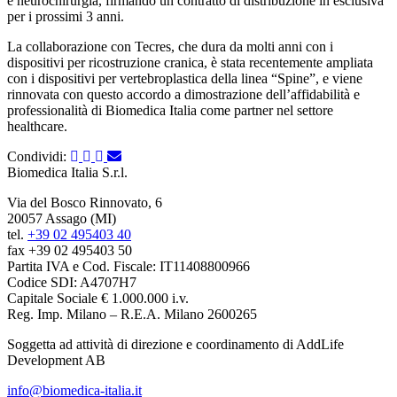
e neurochirurgia, firmando un contratto di distribuzione in esclusiva
per i prossimi 3 anni.
La collaborazione con Tecres, che dura da molti anni con i
dispositivi per ricostruzione cranica, è stata recentemente ampliata
con i dispositivi per vertebroplastica della linea “Spine”, e viene
rinnovata con questo accordo a dimostrazione dell’affidabilità e
professionalità di Biomedica Italia come partner nel settore
healthcare.
Condividi:
Biomedica Italia S.r.l.
Via del Bosco Rinnovato, 6
20057 Assago (MI)
tel.
+39 02 495403 40
fax +39 02 495403 50
Partita IVA e Cod. Fiscale: IT11408800966
Codice SDI: A4707H7
Capitale Sociale € 1.000.000 i.v.
Reg. Imp. Milano – R.E.A. Milano 2600265
Soggetta ad attività di direzione e coordinamento di AddLife
Development AB
info@biomedica-italia.it