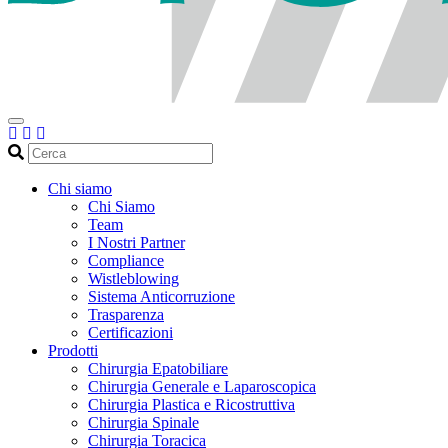
Cerca
Chi siamo
Chi Siamo
Team
I Nostri Partner
Compliance
Wistleblowing
Sistema Anticorruzione
Trasparenza
Certificazioni
Prodotti
Chirurgia Epatobiliare
Chirurgia Generale e Laparoscopica
Chirurgia Plastica e Ricostruttiva
Chirurgia Spinale
Chirurgia Toracica