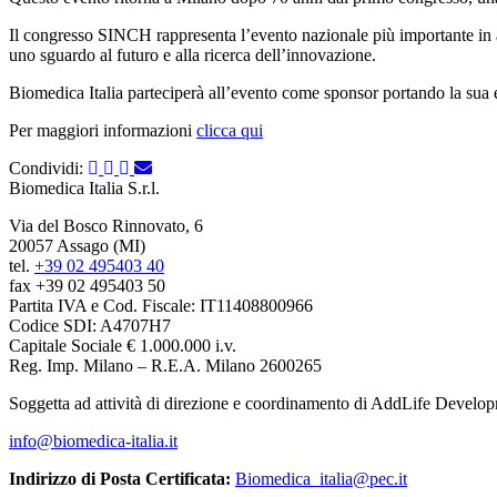
Il congresso SINCH rappresenta l’evento nazionale più importante in amb
uno sguardo al futuro e alla ricerca dell’innovazione.
Biomedica Italia parteciperà all’evento come sponsor portando la sua es
Per maggiori informazioni
clicca qui
Condividi:
Biomedica Italia S.r.l.
Via del Bosco Rinnovato, 6
20057 Assago (MI)
tel.
+39 02 495403 40
fax +39 02 495403 50
Partita IVA e Cod. Fiscale: IT11408800966
Codice SDI: A4707H7
Capitale Sociale € 1.000.000 i.v.
Reg. Imp. Milano – R.E.A. Milano 2600265
Soggetta ad attività di direzione e coordinamento di AddLife Devel
info@biomedica-italia.it
Indirizzo di Posta Certificata:
Biomedica_italia@pec.it