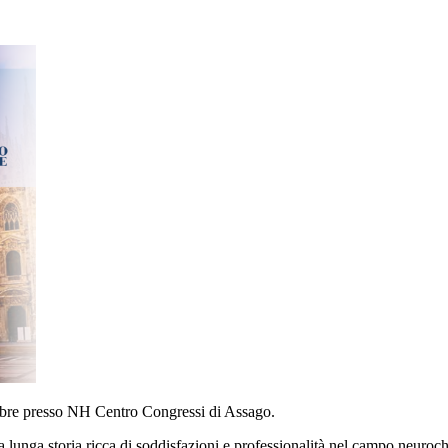
obre presso NH Centro Congressi di Assago.
lunga storia ricca di soddisfazioni e professionalità nel campo neuroch