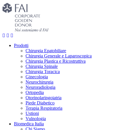
Prodotti
Chirurgia Epatobiliare
Chirurgia Generale e Laparoscopica
Chirurgia Plastica e Ricostruttiva
Chirurgia Spinale
Chirurgia Toracica
Ginecologia
Neurochirurgia
Neuroradiologia
Ortopedia
Otorinolaringoiatria
Piede Diabetico
Terapia Respiratoria
Ustioni
Vulnologia
Biomedica Italia
Chi Siamo