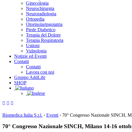
Ginecologia
Neurochirurgia
Neuroradiologia
Ortopedia
Otorinolaringoiatria
Piede Diabetico
Terapia del Dolore
Terapia Respiratoria
Ustioni
Vulnologia
Notizie ed Eventi
Contatti
Contatti
Lavora con noi
Gruppo AddLife
SHOP
Biomedica Italia S.r.l.
›
Eventi
›
70° Congresso Nazionale SINCH, Mi
70° Congresso Nazionale SINCH, Milano 14-16 ottob