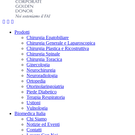
Prodotti
Chirurgia Epatobiliare
Chirurgia Generale e Laparoscopica
Chirurgia Plastica e Ricostruttiva
Chirurgia Spinale
Chirurgia Toracica
Ginecologia
Neurochirurgia
Neuroradiologia
Ortopedia
Otorinolaringoiatria
Piede Diabetico
Terapia Respiratoria
Ustioni
Vulnologia
Biomedica Italia
Chi Siamo
Notizie ed Eventi
Contatti