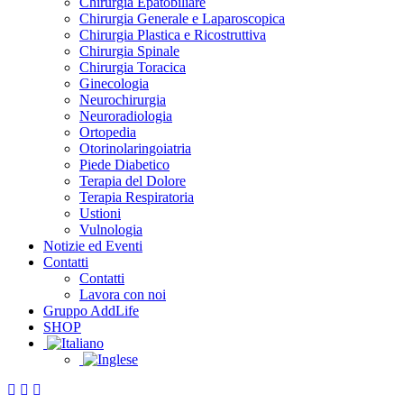
Chirurgia Epatobiliare
Chirurgia Generale e Laparoscopica
Chirurgia Plastica e Ricostruttiva
Chirurgia Spinale
Chirurgia Toracica
Ginecologia
Neurochirurgia
Neuroradiologia
Ortopedia
Otorinolaringoiatria
Piede Diabetico
Terapia del Dolore
Terapia Respiratoria
Ustioni
Vulnologia
Notizie ed Eventi
Contatti
Contatti
Lavora con noi
Gruppo AddLife
SHOP