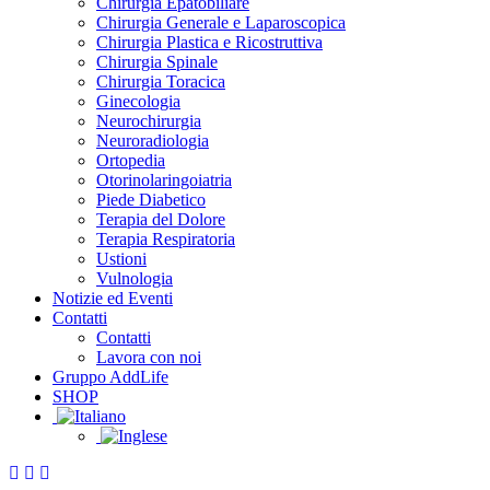
Chirurgia Epatobiliare
Chirurgia Generale e Laparoscopica
Chirurgia Plastica e Ricostruttiva
Chirurgia Spinale
Chirurgia Toracica
Ginecologia
Neurochirurgia
Neuroradiologia
Ortopedia
Otorinolaringoiatria
Piede Diabetico
Terapia del Dolore
Terapia Respiratoria
Ustioni
Vulnologia
Notizie ed Eventi
Contatti
Contatti
Lavora con noi
Gruppo AddLife
SHOP