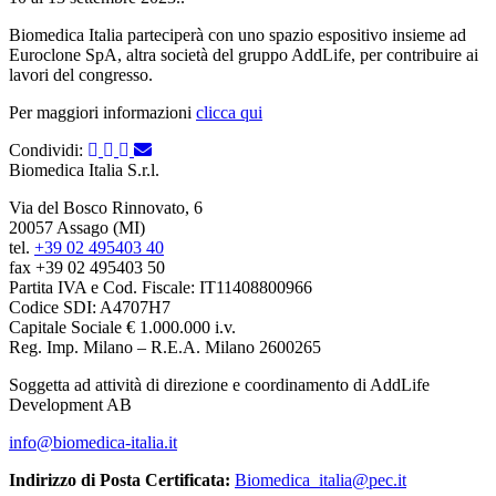
Biomedica Italia parteciperà con uno spazio espositivo insieme ad
Euroclone SpA, altra società del gruppo AddLife, per contribuire ai
lavori del congresso.
Per maggiori informazioni
clicca qu
i
Condividi:
Biomedica Italia S.r.l.
Via del Bosco Rinnovato, 6
20057 Assago (MI)
tel.
+39 02 495403 40
fax +39 02 495403 50
Partita IVA e Cod. Fiscale: IT11408800966
Codice SDI: A4707H7
Capitale Sociale € 1.000.000 i.v.
Reg. Imp. Milano – R.E.A. Milano 2600265
Soggetta ad attività di direzione e coordinamento di AddLife
Development AB
info@biomedica-italia.it
Indirizzo di Posta Certificata:
Biomedica_italia@pec.it