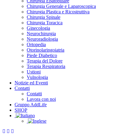
Chirurgia Epatobiliare
Chirurgia Generale e Laparoscopica
Chirurgia Plastica e Ricostruttiva
Chirurgia Spinale
Chirurgia Toracica
Ginecologia
Neurochirurgia
Neuroradiologia
Ortopedia
Otorinolaringoiatria
Piede Diabetico
Terapia del Dolore
Terapia Respiratoria
Ustioni
Vulnologia
Notizie ed Eventi
Contatti
Contatti
Lavora con noi
Gruppo AddLife
SHOP