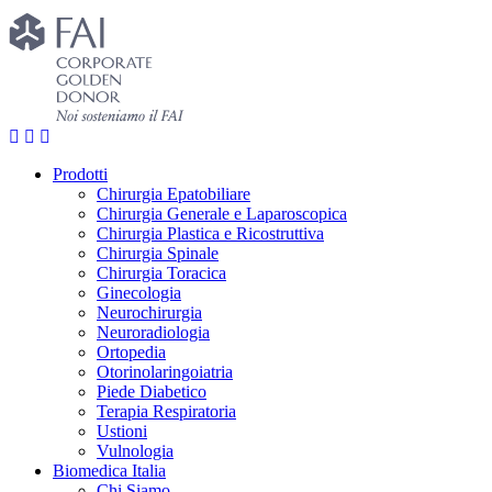
Prodotti
Chirurgia Epatobiliare
Chirurgia Generale e Laparoscopica
Chirurgia Plastica e Ricostruttiva
Chirurgia Spinale
Chirurgia Toracica
Ginecologia
Neurochirurgia
Neuroradiologia
Ortopedia
Otorinolaringoiatria
Piede Diabetico
Terapia Respiratoria
Ustioni
Vulnologia
Biomedica Italia
Chi Siamo