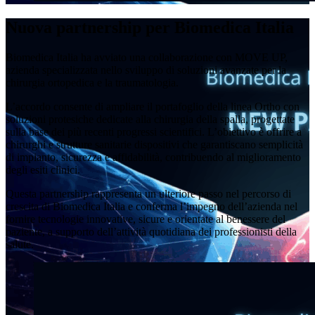
Nuova partnership per Biomedica Italia
Biomedica Italia ha avviato una collaborazione con MOVE UP,
azienda specializzata nello sviluppo di soluzioni avanzate per la
chirurgia ortopedica e la traumatologia.
L’accordo consente di ampliare il portafoglio della linea Ortho con
soluzioni protesiche dedicate alla chirurgia della spalla, progettate
sulla base dei più recenti progressi scientifici. L’obiettivo è offrire a
chirurghi e strutture sanitarie dispositivi che garantiscano semplicità
di impianto, sicurezza e affidabilità, contribuendo al miglioramento
degli esiti clinici.
Questa partnership rappresenta un ulteriore passo nel percorso di
crescita di Biomedica Italia e conferma l’impegno dell’azienda nel
fornire tecnologie innovative, sicure e orientate al benessere del
paziente, a supporto dell’attività quotidiana dei professionisti della
salute.