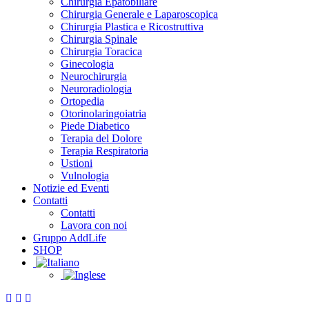
Chirurgia Epatobiliare
Chirurgia Generale e Laparoscopica
Chirurgia Plastica e Ricostruttiva
Chirurgia Spinale
Chirurgia Toracica
Ginecologia
Neurochirurgia
Neuroradiologia
Ortopedia
Otorinolaringoiatria
Piede Diabetico
Terapia del Dolore
Terapia Respiratoria
Ustioni
Vulnologia
Notizie ed Eventi
Contatti
Contatti
Lavora con noi
Gruppo AddLife
SHOP