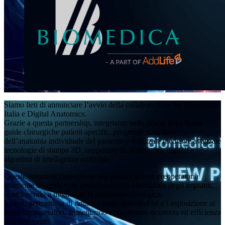
Siamo lieti di annunciare l’avvio della collaborazione tra Biomedica
Italia e Digital Anatomics.
Grazie a questa partnership, integriamo nella nostra linea Spine
guide chirurgiche patient-specific, progettate sulla base
dell’anatomia individuale del paziente e realizzate mediante avanzate
tecnologie di stampa 3D, supportate da piattaforme digitali e
algoritmi di intelligenza artificiale.
Queste soluzioni consentono una pianificazione preoperatoria
altamente accurata e un posizionamento ottimizzato degli impianti,
contribuendo a migliorare la precisione chirurgica.
Inoltre, permettono di ridurre i tempi operatori ed e l’esposizione ai
raggi intraoperatori, aumentando al contempo sicurezza ed efficienza
dell’intervento.