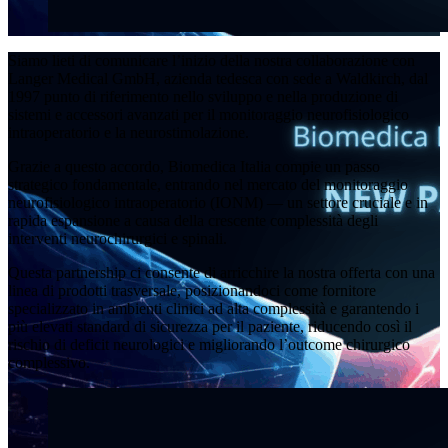
Siamo lieti di comunicare l’inizio della nostra collaborazione con
Langer Medical GmbH, azienda tedesca con sede a Waldkirch, dal
1997 punto di riferimento nello sviluppo e nella produzione di
sistemi e accessori avanzati per il monitoraggio neurofisiologico
intraoperatorio e la neurostimolazione.
Grazie a questo accordo, Biomedica Italia compie un passo
strategico fondamentale, entrando nel mercato del monitoraggio
neurofisiologico intraoperatorio (IONM) — un settore cruciale e in
rapida espansione a causa della crescente complessità degli
interventi neurochirurgici e spinali.
Questa partnership ci consente di arricchire la nostra offerta con una
linea di prodotti trasversale, posizionandoci come fornitore
specializzato in ambienti clinici ad alta complessità e garantendo i
più elevati standard di sicurezza per il paziente, riducendo così il
rischio di deficit neurologici e migliorando l’outcome chirurgico
complessivo.