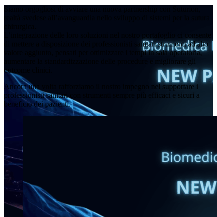
Siamo orgogliosi di avviare una nuova partnership con Suturion,
realtà svedese all’avanguardia nello sviluppo di sistemi per la sutura
chirurgica.
L’integrazione delle loro soluzioni nel nostro portafoglio ci consente
di mettere a disposizione dei professionisti sanitari strumenti ad alto
valore aggiunto, pensati per ottimizzare i tempi in sala operatoria,
aumentare la standardizzazione delle procedure e migliorare gli
outcome clinici.
Ancora una volta rafforziamo il nostro impegno nel supportare i
professionisti sanitari con strumenti sempre più efficaci e sicuri a
beneficio dei pazienti.