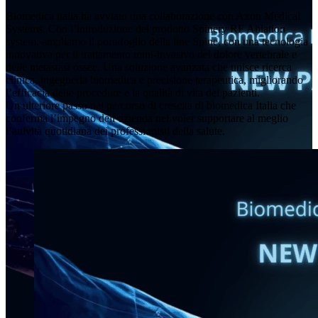
Biomedica italia ha avviato una collaborazione con Axon Medical
Systems. Con l’introduzione del prodotto Spinery RF Ablation
system, ampliamo il portafoglio della line Spine, con una tecnologia
innovativa per il trattamento mini-invasivo del dolore vertebrale e
delle metastasi ossee. Una soluzione avanzata che unisce ricerca
clinica, ingegneria biomedica e precisione terapeutica, migliorando
l’efficacia delle procedure e la qualità di vita dei pazienti.
Un ulteriore passo nel percorso di crescita di biomedica Italia che
conferma l’impegno dell’azienda nel voler supportare al meglio
l’attività quotidiana dei professionisti della salute.