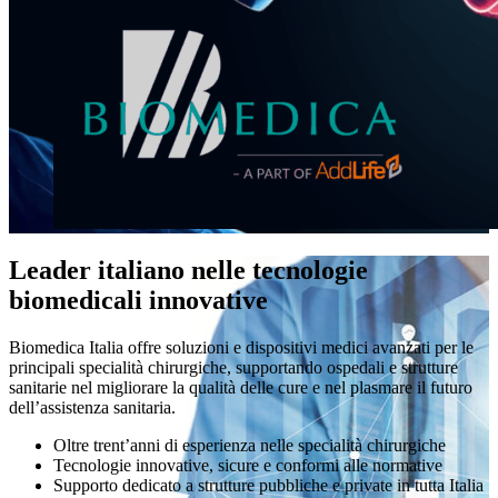
Leader italiano nelle tecnologie
biomedicali innovative
Biomedica Italia offre soluzioni e dispositivi medici avanzati per le
principali specialità chirurgiche, supportando ospedali e strutture
sanitarie nel migliorare la qualità delle cure e nel plasmare il futuro
dell’assistenza sanitaria.
Oltre trent’anni di esperienza nelle specialità chirurgiche
Tecnologie innovative, sicure e conformi alle normative
Supporto dedicato a strutture pubbliche e private in tutta Italia