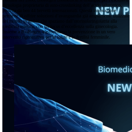
tecnologia proprietaria di auto-crosslinking dell’acido ialuronico,
protetta da ben 44 brevetti internazionali. Questa innovazione
permette di offrire soluzioni d’avanguardia già ampiamente utilizzate
nel mondo in ambiti che spaziano dall’otorinolaringoiatria alla
medicina estetica, con un focus d’eccellenza sulla ginecologia.
Insieme a BioRegen, trasformiamo la prevenzione in un vero
intervento rigenerativo per la salute e la fertilità femminile.