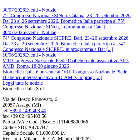
30/07/2026
Eventi - Notizie
75° Congresso Nazionale SINch, Catania, 23–26 settembre 2026
Dal 23 al 26 settembre 2026, Biomedica Italia partecipa al 75°
Congresso Nazionale SINch, in programma a Cata [...]
30/07/2026
Eventi - Notizie
74° Congresso Nazionale SICPRE, Bari, 23–26 settembre 2026
Dal 23 al 26 settembre 2026, Biomedica Italia partecipa al 74°
Congresso Nazionale SICPRE, in programma a Bar [...]
10/06/2026
Eventi - Notizie
VIII Congresso Nazionale Piede Diabetico interassociativo SID-
AMD, Roma, 18-20 giugno 2026
Biomedica Italia è presente all’VIII Congresso Nazionale Piede
Diabetico interassociativo SID-AMD, in progr [...]
Leggi tutte le notizie
Biomedica Italia S.r.l.
Via del Bosco Rinnovato, 6
20057 Assago (MI)
tel.
+39 02 495403 40
fax +39 02 495403 50
Partita IVA e Cod. Fiscale: IT11408800966
Codice SDI: A4707H7
Capitale Sociale € 1.000.000 i.v.
Reg. Imp. Milano – R.E.A. Milano 2600265