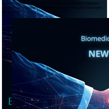
capitello radiale danneggiato, a supporto di chirurghi e strutture
sanitarie con tecnologie sicure e innovative, orientate al benessere
del paziente.