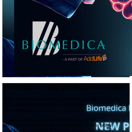
Nuova partnership per Biomedica Italia
Siamo lieti di annunciare l’inizio della nostra collaborazione con
IMD, azienda specializzata in soluzioni per la chirurgia ortopedica e
la traumatologia.
Grazie a questo accordo, il portafoglio prodotti della linea Ortho si
arricchisce con soluzioni per la protesica di capitello radiale
progettata per ripristinare la funzione articolare sostituendo il