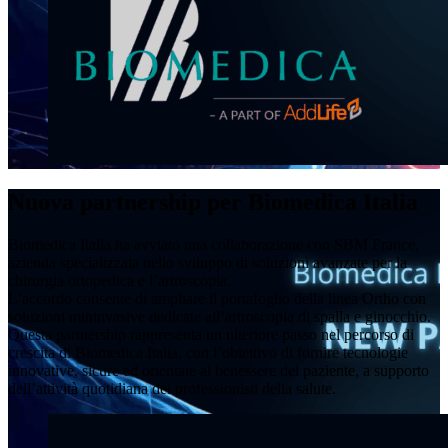
Nuova partnership per Biomedica Italia
Biomedica Italia ha avviato una collaborazione con SBM France,
azienda specializzata nello sviluppo di soluzioni avanzate per la
chirurgia ortopedica e l’artroscopia.
L’accordo consente di ampliare il portafoglio della linea Ortho con
soluzioni mininvasive dedicate all’artroscopia di spalla e ginocchio.
Questa partnership rappresenta un ulteriore passo nel percorso di
crescita di Biomedica Italia, con l’obiettivo di fornire tecnologie
innovative, sicure ed orientate al benessere del paziente, a supporto
dell’attività quotidiana dei professionisti della salute.