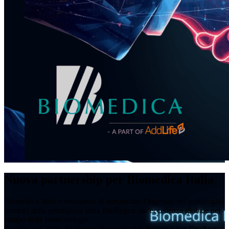
Nuova partnership per Biomedica Italia
Biomedica Italia è entusiasta di annunciare l’ingresso nel portafoglio
prodotti della prestigiosa linea BioRegen, un’eccellenza globale nel
campo delle biotecnologie.
Fondata nel 2008, BioRegen Biomedical si distingue per l’esclusiva