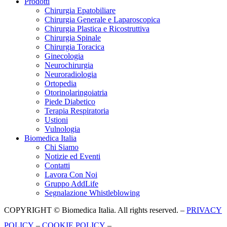
Prodotti
Chirurgia Epatobiliare
Chirurgia Generale e Laparoscopica
Chirurgia Plastica e Ricostruttiva
Chirurgia Spinale
Chirurgia Toracica
Ginecologia
Neurochirurgia
Neuroradiologia
Ortopedia
Otorinolaringoiatria
Piede Diabetico
Terapia Respiratoria
Ustioni
Vulnologia
Biomedica Italia
Chi Siamo
Notizie ed Eventi
Contatti
Lavora Con Noi
Gruppo AddLife
Segnalazione Whistleblowing
COPYRIGHT © Biomedica Italia. All rights reserved. –
PRIVACY
POLICY
–
COOKIE POLICY
–